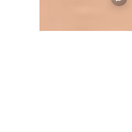
Lifting con Hilos
Servimos a Miami Beach, Coral Gables,
Brickell y áreas del Sur de Florida
Con la edad, nuestra piel pierde elasticidad y comienza a
caerse. Mientras que los estiramientos faciales quirúrgicos