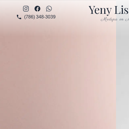
Yeny Li
Instagram
Facebook
WhatsApp
(786) 348-3039
Medspa en M