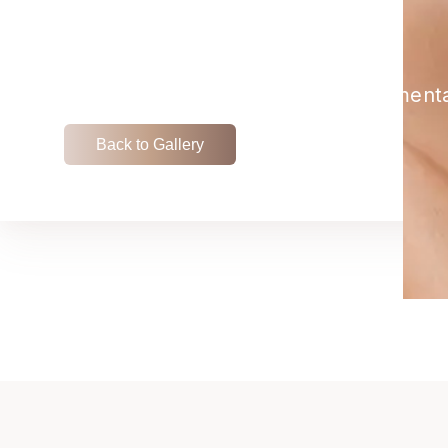
GALLERY
Explore our exceptional chin-augmenta
Back to Gallery