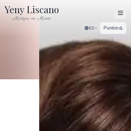
Yeny Liscano
Open
Medspa en Miami
Puntos
ES