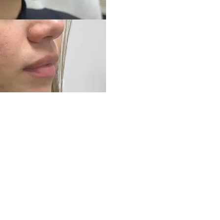
Ready to experience your own transformation?
Schedule Your Consultation