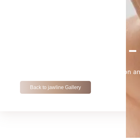
JAWLINE -
View the remarkable transformation an
Back to jawline Gallery