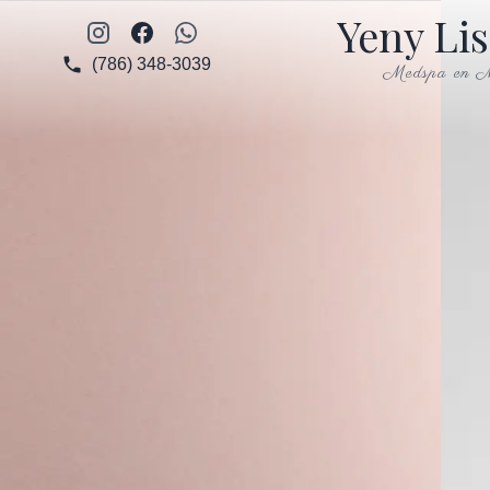
Yeny Li
Instagram
Facebook
WhatsApp
(786) 348-3039
Medspa en M